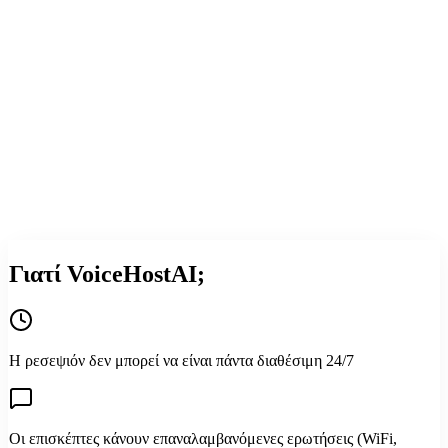
8 Γλώσσες
Πολυγλωσσικό
24/7
Διαθεσιμότητα
Φωνή & Chat
AI Βοηθός
VoiceHost
AI
Ελληνικά
Πληκτρολογήστε την ερώτησή σας...
Γιατί VoiceHostAI;
Η ρεσεψιόν δεν μπορεί να είναι πάντα διαθέσιμη 24/7
Οι επισκέπτες κάνουν επαναλαμβανόμενες ερωτήσεις (WiFi,